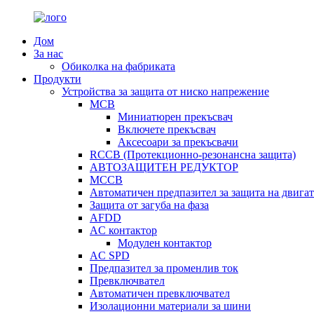
Дом
За нас
Обиколка на фабриката
Продукти
Устройства за защита от ниско напрежение
MCB
Миниатюрен прекъсвач
Включете прекъсвач
Аксесоари за прекъсвачи
RCCB (Протекционно-резонансна защита)
АВТОЗАЩИТЕН РЕДУКТОР
MCCB
Автоматичен предпазител за защита на двигат
Защита от загуба на фаза
AFDD
AC контактор
Модулен контактор
AC SPD
Предпазител за променлив ток
Превключвател
Автоматичен превключвател
Изолационни материали за шини