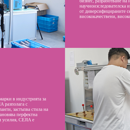
бизнес, разработване на
научноизследователска и
от диверсифицираните се
висококачествени, висо
марки в индустрията за
IA разполага с
анти, застъпва стила на
тановява перфектна
и усилия, CEJIA е