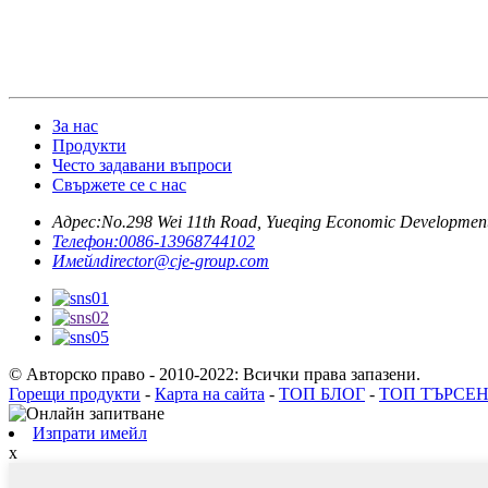
За нас
Продукти
Често задавани въпроси
Свържете се с нас
Адрес:
No.298 Wei 11th Road, Yueqing Economic Development
Телефон:
0086-13968744102
Имейл
director@cje-group.com
© Авторско право - 2010-2022: Всички права запазени.
Горещи продукти
-
Карта на сайта
-
ТОП БЛОГ
-
ТОП ТЪРСЕ
Изпрати имейл
x