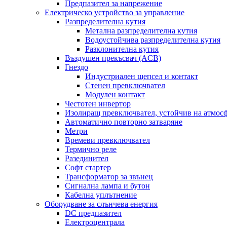
Предпазител за напрежение
Електрическо устройство за управление
Разпределителна кутия
Метална разпределителна кутия
Водоустойчива разпределителна кутия
Разклонителна кутия
Въздушен прекъсвач (ACB)
Гнездо
Индустриален щепсел и контакт
Стенен превключвател
Модулен контакт
Честотен инвертор
Изолиращ превключвател, устойчив на атмос
Автоматично повторно затваряне
Метри
Времеви превключвател
Термично реле
Разединител
Софт стартер
Трансформатор за звънец
Сигнална лампа и бутон
Кабелна уплътнение
Оборудване за слънчева енергия
DC предпазител
Електроцентрала