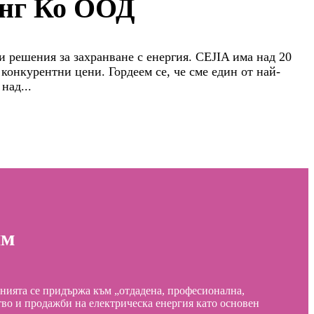
инг Ко ООД
 решения за захранване с енергия. CEJIA има над 20
 конкурентни цени. Гордеем се, че сме един от най-
над...
им
анията се придържа към „отдадена, професионална,
тво и продажби на електрическа енергия като основен