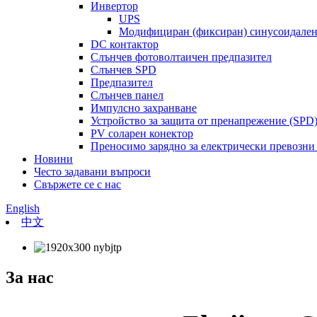
Инвертор
UPS
Модифициран (фиксиран) синусоидален
DC контактор
Слънчев фотоволтаичен предпазител
Слънчев SPD
Предпазител
Слънчев панел
Импулсно захранване
Устройство за защита от пренапрежение (SPD
PV соларен конектор
Преносимо зарядно за електрически превозни
Новини
Често задавани въпроси
Свържете се с нас
English
中文
За нас