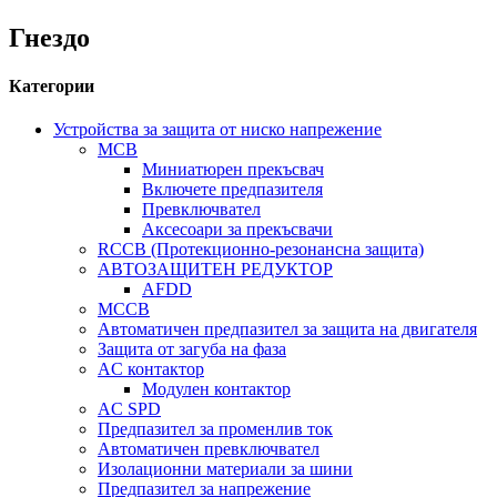
Гнездо
Категории
Устройства за защита от ниско напрежение
MCB
Миниатюрен прекъсвач
Включете предпазителя
Превключвател
Аксесоари за прекъсвачи
RCCB (Протекционно-резонансна защита)
АВТОЗАЩИТЕН РЕДУКТОР
AFDD
MCCB
Автоматичен предпазител за защита на двигателя
Защита от загуба на фаза
AC контактор
Модулен контактор
AC SPD
Предпазител за променлив ток
Автоматичен превключвател
Изолационни материали за шини
Предпазител за напрежение