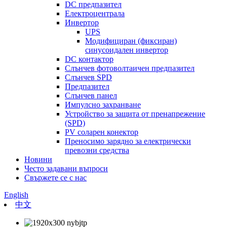
DC предпазител
Електроцентрала
Инвертор
UPS
Модифициран (фиксиран)
синусоидален инвертор
DC контактор
Слънчев фотоволтаичен предпазител
Слънчев SPD
Предпазител
Слънчев панел
Импулсно захранване
Устройство за защита от пренапрежение
(SPD)
PV соларен конектор
Преносимо зарядно за електрически
превозни средства
Новини
Често задавани въпроси
Свържете се с нас
English
中文