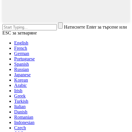
Натиснете Enter за търсене или
ESC за затваряне
English
French
German
Portuguese
Spanish
Russian
Japanese
Korean
Arabic
Irish
Greek
Turkish
Italian
Danish
Romanian
Indonesian
Czech