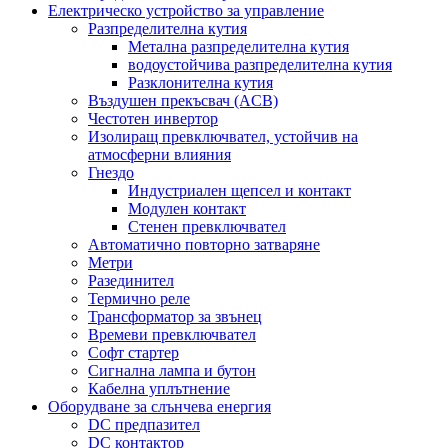
Електрическо устройство за управление
Разпределителна кутия
Метална разпределителна кутия
водоустойчива разпределителна кутия
Разклонителна кутия
Въздушен прекъсвач (ACB)
Честотен инвертор
Изолиращ превключвател, устойчив на
атмосферни влияния
Гнездо
Индустриален щепсел и контакт
Модулен контакт
Стенен превключвател
Автоматично повторно затваряне
Метри
Разединител
Термично реле
Трансформатор за звънец
Времеви превключвател
Софт стартер
Сигнална лампа и бутон
Кабелна уплътнение
Оборудване за слънчева енергия
DC предпазител
DC контактор