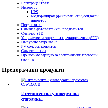
Електроцентрала
Инвертор
UPS
Модифициран (фиксиран) синусоидален
инвертор
Предпазител
Слънчев фотоволтаичен предпазител
Слънчев SPD
Устройство за защита от пренапрежение (SPD)
Импулсно захранване
PV соларен конектор
Слънчев панел
Преносимо зарядно за електрически превозни
средства
Препоръчани продукти
Интелигентна универсална
спирачка...