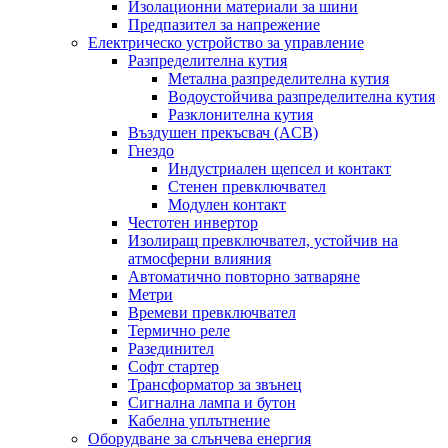
Изолационни материали за шини
Предпазител за напрежение
Електрическо устройство за управление
Разпределителна кутия
Метална разпределителна кутия
Водоустойчива разпределителна кутия
Разклонителна кутия
Въздушен прекъсвач (ACB)
Гнездо
Индустриален щепсел и контакт
Стенен превключвател
Модулен контакт
Честотен инвертор
Изолиращ превключвател, устойчив на
атмосферни влияния
Автоматично повторно затваряне
Метри
Времеви превключвател
Термично реле
Разединител
Софт стартер
Трансформатор за звънец
Сигнална лампа и бутон
Кабелна уплътнение
Оборудване за слънчева енергия