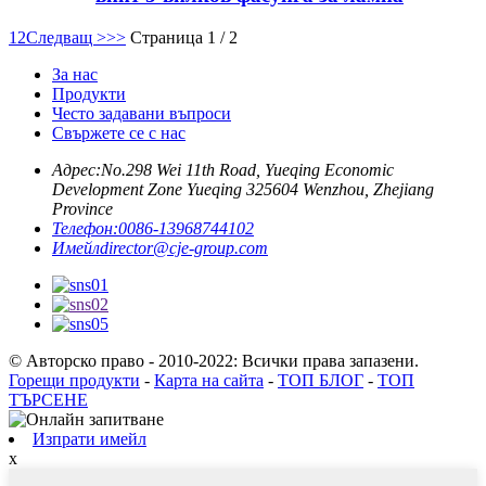
1
2
Следващ >
>>
Страница 1 / 2
За нас
Продукти
Често задавани въпроси
Свържете се с нас
Адрес:
No.298 Wei 11th Road, Yueqing Economic
Development Zone Yueqing 325604 Wenzhou, Zhejiang
Province
Телефон:
0086-13968744102
Имейл
director@cje-group.com
© Авторско право - 2010-2022: Всички права запазени.
Горещи продукти
-
Карта на сайта
-
ТОП БЛОГ
-
ТОП
ТЪРСЕНЕ
Изпрати имейл
x