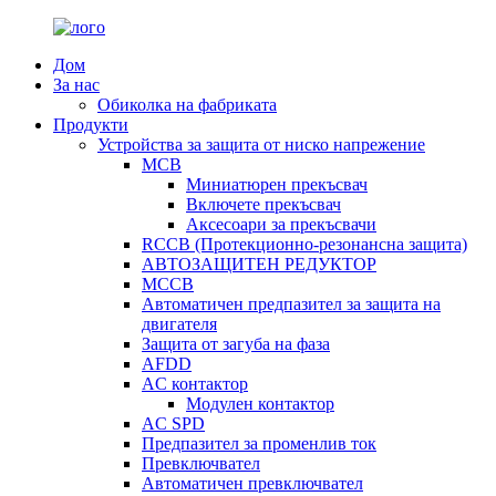
Дом
За нас
Обиколка на фабриката
Продукти
Устройства за защита от ниско напрежение
MCB
Миниатюрен прекъсвач
Включете прекъсвач
Аксесоари за прекъсвачи
RCCB (Протекционно-резонансна защита)
АВТОЗАЩИТЕН РЕДУКТОР
MCCB
Автоматичен предпазител за защита на
двигателя
Защита от загуба на фаза
AFDD
AC контактор
Модулен контактор
AC SPD
Предпазител за променлив ток
Превключвател
Автоматичен превключвател