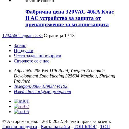
Фабрична цена 320VAC 40kA Клас
II AC устройство за защита от
пренапрежение за мълниезащита
1
2
3
4
5
6
Следващ >
>>
Страница 1 / 18
За нас
Продукти
Често задавани въпроси
Свържете се с нас
Адрес:
No.298 Wei 11th Road, Yueqing Economic
Development Zone Yueqing 325604 Wenzhou, Zhejiang
Province
Телефон:
0086-13968744102
Имейл
director@cje-group.com
© Авторско право - 2010-2022: Всички права запазени.
Горещи продукти
-
Карта на сайта
-
ТОП БЛОГ
-
ТОП