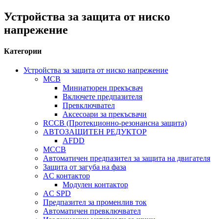
Устройства за защита от ниско
напрежение
Категории
Устройства за защита от ниско напрежение
MCB
Миниатюрен прекъсвач
Включете предпазителя
Превключвател
Аксесоари за прекъсвачи
RCCB (Протекционно-резонансна защита)
АВТОЗАЩИТЕН РЕДУКТОР
AFDD
MCCB
Автоматичен предпазител за защита на двигателя
Защита от загуба на фаза
AC контактор
Модулен контактор
AC SPD
Предпазител за променлив ток
Автоматичен превключвател