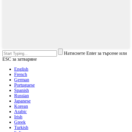
Натиснете Enter за търсене или
ESC за затваряне
English
French
German
Portuguese
Spanish
Russian
Japanese
Korean
Arabic
Irish
Greek
Turkish