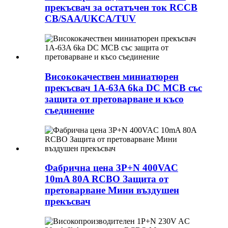
прекъсвач за остатъчен ток RCCB
CB/SAA/UKCA/TUV
Висококачествен миниатюрен
прекъсвач 1A-63A 6ka DC MCB със
защита от претоварване и късо
съединение
Фабрична цена 3P+N 400VAC
10mA 80A RCBO Защита от
претоварване Мини въздушен
прекъсвач