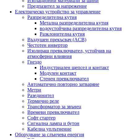
Изолационни материали за шини
Предпазител за напрежение
Електрическо устройство за управление
Разпределителна кутия
Метална разпределителна кутия
водоустойчива разпределителна кутия
Разклонителна кутия
Въздушен прекъсвач (ACB)
Честотен инвертор
Изолиращ превключвател, устойчив на
атмосферни влияния
Гнездо
Индустриален щепсел и контакт
Модулен контакт
Стенен превключвател
Автоматично повторно затваряне
Метри
Разединител
Термично реле
Трансформатор за звънец
Времеви превключвател
Софт стартер
Сигнална лампа и бутон
Кабелна уплътнение
Оборудване за слънчева енергия