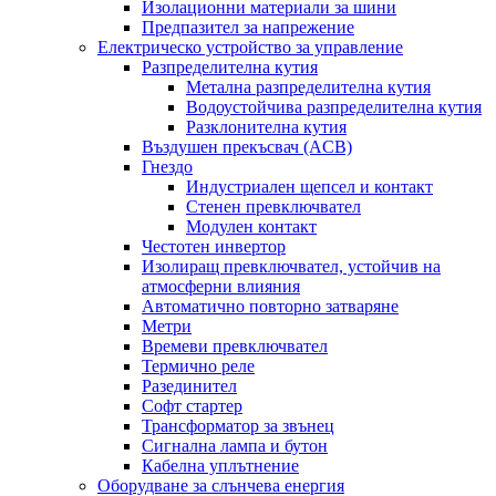
Изолационни материали за шини
Предпазител за напрежение
Електрическо устройство за управление
Разпределителна кутия
Метална разпределителна кутия
Водоустойчива разпределителна кутия
Разклонителна кутия
Въздушен прекъсвач (ACB)
Гнездо
Индустриален щепсел и контакт
Стенен превключвател
Модулен контакт
Честотен инвертор
Изолиращ превключвател, устойчив на
атмосферни влияния
Автоматично повторно затваряне
Метри
Времеви превключвател
Термично реле
Разединител
Софт стартер
Трансформатор за звънец
Сигнална лампа и бутон
Кабелна уплътнение
Оборудване за слънчева енергия