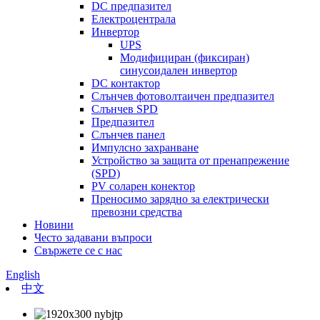
DC предпазител
Електроцентрала
Инвертор
UPS
Модифициран (фиксиран)
синусоидален инвертор
DC контактор
Слънчев фотоволтаичен предпазител
Слънчев SPD
Предпазител
Слънчев панел
Импулсно захранване
Устройство за защита от пренапрежение
(SPD)
PV соларен конектор
Преносимо зарядно за електрически
превозни средства
Новини
Често задавани въпроси
Свържете се с нас
English
中文