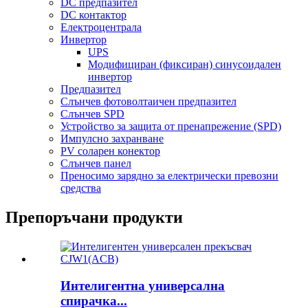
DC предпазител
DC контактор
Електроцентрала
Инвертор
UPS
Модифициран (фиксиран) синусоидален
инвертор
Предпазител
Слънчев фотоволтаичен предпазител
Слънчев SPD
Устройство за защита от пренапрежение (SPD)
Импулсно захранване
PV соларен конектор
Слънчев панел
Преносимо зарядно за електрически превозни
средства
Препоръчани продукти
Интелигентна универсална
спирачка...