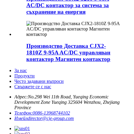
AC/DC контактор за система за
съхранение на енергия
Производство Доставка CJX2-
1810Z 9-95A AC/DC управляван
контактор Магнитен контактор
За нас
Продукти
Често задавани въпроси
Свържете се с нас
Адрес:
No.298 Wei 11th Road, Yueqing Economic
Development Zone Yueqing 325604 Wenzhou, Zhejiang
Province
Телефон:
0086-13968744102
Имейл
director@cje-group.com