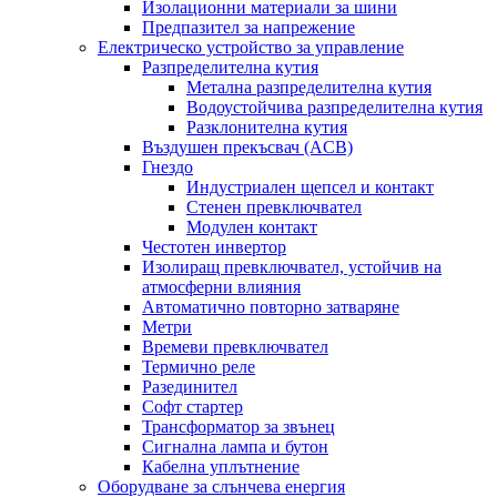
Изолационни материали за шини
Предпазител за напрежение
Електрическо устройство за управление
Разпределителна кутия
Метална разпределителна кутия
Водоустойчива разпределителна кутия
Разклонителна кутия
Въздушен прекъсвач (ACB)
Гнездо
Индустриален щепсел и контакт
Стенен превключвател
Модулен контакт
Честотен инвертор
Изолиращ превключвател, устойчив на
атмосферни влияния
Автоматично повторно затваряне
Метри
Времеви превключвател
Термично реле
Разединител
Софт стартер
Трансформатор за звънец
Сигнална лампа и бутон
Кабелна уплътнение
Оборудване за слънчева енергия