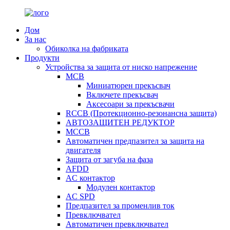
Дом
За нас
Обиколка на фабриката
Продукти
Устройства за защита от ниско напрежение
MCB
Миниатюрен прекъсвач
Включете прекъсвач
Аксесоари за прекъсвачи
RCCB (Протекционно-резонансна защита)
АВТОЗАЩИТЕН РЕДУКТОР
MCCB
Автоматичен предпазител за защита на
двигателя
Защита от загуба на фаза
AFDD
AC контактор
Модулен контактор
AC SPD
Предпазител за променлив ток
Превключвател
Автоматичен превключвател