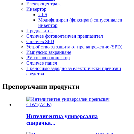
Електроцентрала
Инвертор
UPS
Модифициран (фиксиран) синусоидален
инвертор
Предпазител
Слънчев фотоволтаичен предпазител
Слънчев SPD
Устройство за защита от пренапрежение (SPD)
Импулсно захранване
PV соларен конектор
Слънчев панел
Преносимо зарядно за електрически превозни
средства
Препоръчани продукти
Интелигентна универсална
спирачка...