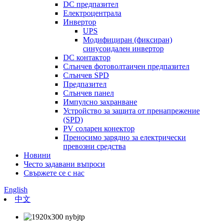
DC предпазител
Електроцентрала
Инвертор
UPS
Модифициран (фиксиран)
синусоидален инвертор
DC контактор
Слънчев фотоволтаичен предпазител
Слънчев SPD
Предпазител
Слънчев панел
Импулсно захранване
Устройство за защита от пренапрежение
(SPD)
PV соларен конектор
Преносимо зарядно за електрически
превозни средства
Новини
Често задавани въпроси
Свържете се с нас
English
中文