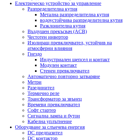
Електрическо устройство за управление
Разпределителна кутия
Метална разпределителна кутия
водоустойчива разпределителна кутия
Разклонителна кутия
Въздушен прекъсвач (ACB)
Честотен инвертор
Изолиращ превключвател, устойчив на
атмосферни влияния
Гнездо
Индустриален щепсел и контакт
Модулен контакт
Стенен превключвател
Автоматично повторно затваряне
Метри
Разединител
Термично реле
Трансформатор за звънец
Времеви превключвател
Софт стартер
Сигнална лампа и бутон
Кабелна уплътнение
Оборудване за слънчева енергия
DC предпазител
DC контактор