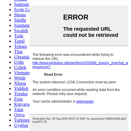
Samoan
Scots Gaelic
Shona
Sindhi
Sundanese
Swahili
Tajik
Tamil
Telugu
Thai
Ukrainian
Urdu
Uzbek
Vietnamese
Welsh
Xhosa
Yiddish
Yoruba
Zulu
Kinyarwanda
Tatar
Oriya
Turkmen
Uyghur