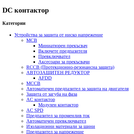
DC контактор
Категории
Устройства за защита от ниско напрежение
MCB
Миниатюрен прекъсвач
Включете предпазителя
Превключвател
Аксесоари за прекъсвачи
RCCB (Протекционно-резонансна защита)
АВТОЗАЩИТЕН РЕДУКТОР
AFDD
MCCB
Автоматичен предпазител за защита на двигателя
Защита от загуба на фаза
AC контактор
Модулен контактор
AC SPD
Предпазител за променлив ток
Автоматичен превключвател
Изолационни материали за шини
Предпазител за напрежение