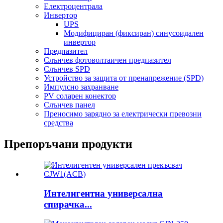
Електроцентрала
Инвертор
UPS
Модифициран (фиксиран) синусоидален
инвертор
Предпазител
Слънчев фотоволтаичен предпазител
Слънчев SPD
Устройство за защита от пренапрежение (SPD)
Импулсно захранване
PV соларен конектор
Слънчев панел
Преносимо зарядно за електрически превозни
средства
Препоръчани продукти
Интелигентна универсална
спирачка...