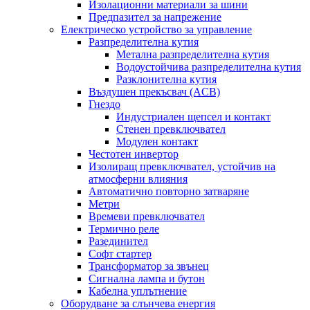
Изолационни материали за шини
Предпазител за напрежение
Електрическо устройство за управление
Разпределителна кутия
Метална разпределителна кутия
Водоустойчива разпределителна кутия
Разклонителна кутия
Въздушен прекъсвач (ACB)
Гнездо
Индустриален щепсел и контакт
Стенен превключвател
Модулен контакт
Честотен инвертор
Изолиращ превключвател, устойчив на
атмосферни влияния
Автоматично повторно затваряне
Метри
Времеви превключвател
Термично реле
Разединител
Софт стартер
Трансформатор за звънец
Сигнална лампа и бутон
Кабелна уплътнение
Оборудване за слънчева енергия