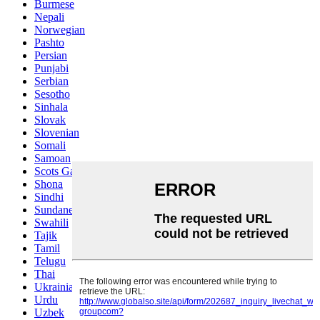
Burmese
Nepali
Norwegian
Pashto
Persian
Punjabi
Serbian
Sesotho
Sinhala
Slovak
Slovenian
Somali
Samoan
Scots Gaelic
Shona
Sindhi
Sundanese
Swahili
Tajik
Tamil
Telugu
Thai
Ukrainian
Urdu
Uzbek