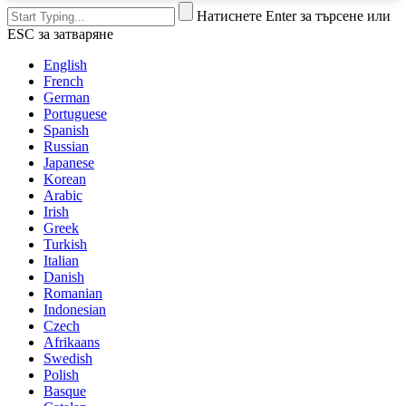
Натиснете Enter за търсене или
ESC за затваряне
English
French
German
Portuguese
Spanish
Russian
Japanese
Korean
Arabic
Irish
Greek
Turkish
Italian
Danish
Romanian
Indonesian
Czech
Afrikaans
Swedish
Polish
Basque