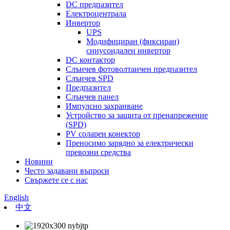
DC предпазител
Електроцентрала
Инвертор
UPS
Модифициран (фиксиран)
синусоидален инвертор
DC контактор
Слънчев фотоволтаичен предпазител
Слънчев SPD
Предпазител
Слънчев панел
Импулсно захранване
Устройство за защита от пренапрежение
(SPD)
PV соларен конектор
Преносимо зарядно за електрически
превозни средства
Новини
Често задавани въпроси
Свържете се с нас
English
中文