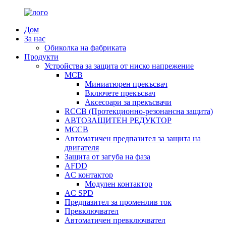
Дом
За нас
Обиколка на фабриката
Продукти
Устройства за защита от ниско напрежение
MCB
Миниатюрен прекъсвач
Включете прекъсвач
Аксесоари за прекъсвачи
RCCB (Протекционно-резонансна защита)
АВТОЗАЩИТЕН РЕДУКТОР
MCCB
Автоматичен предпазител за защита на
двигателя
Защита от загуба на фаза
AFDD
AC контактор
Модулен контактор
AC SPD
Предпазител за променлив ток
Превключвател
Автоматичен превключвател