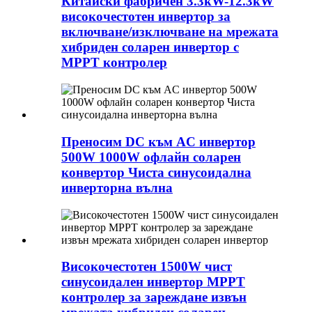
Китайски фабричен 3.3kW-12.3kW
високочестотен инвертор за
включване/изключване на мрежата
хибриден соларен инвертор с
MPPT контролер
Преносим DC към AC инвертор
500W 1000W офлайн соларен
конвертор Чиста синусоидална
инверторна вълна
Високочестотен 1500W чист
синусоидален инвертор MPPT
контролер за зареждане извън