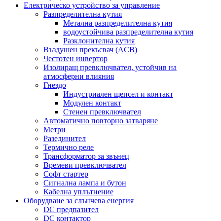
Електрическо устройство за управление
Разпределителна кутия
Метална разпределителна кутия
водоустойчива разпределителна кутия
Разклонителна кутия
Въздушен прекъсвач (ACB)
Честотен инвертор
Изолиращ превключвател, устойчив на
атмосферни влияния
Гнездо
Индустриален щепсел и контакт
Модулен контакт
Стенен превключвател
Автоматично повторно затваряне
Метри
Разединител
Термично реле
Трансформатор за звънец
Времеви превключвател
Софт стартер
Сигнална лампа и бутон
Кабелна уплътнение
Оборудване за слънчева енергия
DC предпазител
DC контактор