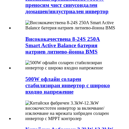
преносим чист синусоидален
домашен/индустриален инвертор
Висококачествена 8-24S 250A
Smart Active Balance батерия
натриев литиево-йонна BMS
500W офлайн соларен
стабилизиран инвертор с широко
входно напрежение