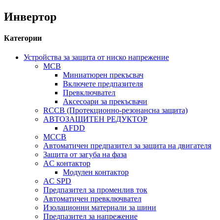
Инвертор
Категории
Устройства за защита от ниско напрежение
MCB
Миниатюрен прекъсвач
Включете предпазителя
Превключвател
Аксесоари за прекъсвачи
RCCB (Протекционно-резонансна защита)
АВТОЗАЩИТЕН РЕДУКТОР
AFDD
MCCB
Автоматичен предпазител за защита на двигателя
Защита от загуба на фаза
AC контактор
Модулен контактор
AC SPD
Предпазител за променлив ток
Автоматичен превключвател
Изолационни материали за шини
Предпазител за напрежение