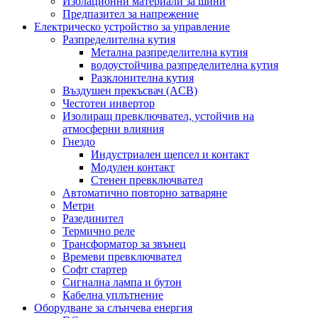
Изолационни материали за шини
Предпазител за напрежение
Електрическо устройство за управление
Разпределителна кутия
Метална разпределителна кутия
водоустойчива разпределителна кутия
Разклонителна кутия
Въздушен прекъсвач (ACB)
Честотен инвертор
Изолиращ превключвател, устойчив на
атмосферни влияния
Гнездо
Индустриален щепсел и контакт
Модулен контакт
Стенен превключвател
Автоматично повторно затваряне
Метри
Разединител
Термично реле
Трансформатор за звънец
Времеви превключвател
Софт стартер
Сигнална лампа и бутон
Кабелна уплътнение
Оборудване за слънчева енергия