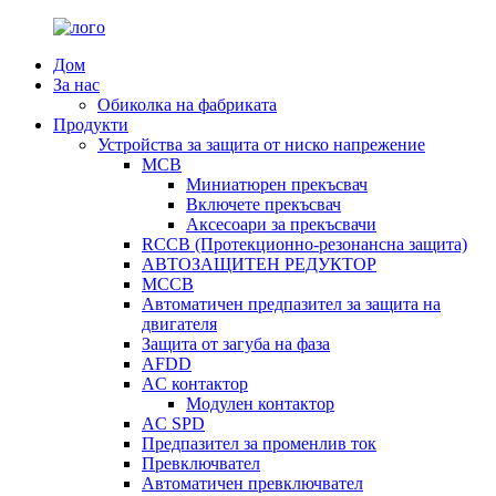
Дом
За нас
Обиколка на фабриката
Продукти
Устройства за защита от ниско напрежение
MCB
Миниатюрен прекъсвач
Включете прекъсвач
Аксесоари за прекъсвачи
RCCB (Протекционно-резонансна защита)
АВТОЗАЩИТЕН РЕДУКТОР
MCCB
Автоматичен предпазител за защита на
двигателя
Защита от загуба на фаза
AFDD
AC контактор
Модулен контактор
AC SPD
Предпазител за променлив ток
Превключвател
Автоматичен превключвател