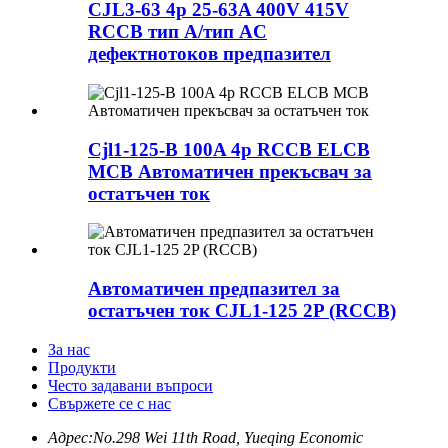
CJL3-63 4p 25-63A 400V 415V
RCCB тип A/тип AC
дефектнотоков предпазител
Cjl1-125-B 100A 4p RCCB ELCB
MCB Автоматичен прекъсвач за
остатъчен ток
Автоматичен предпазител за
остатъчен ток CJL1-125 2P (RCCB)
За нас
Продукти
Често задавани въпроси
Свържете се с нас
Адрес:
No.298 Wei 11th Road, Yueqing Economic