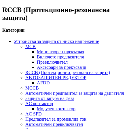
RCCB (Протекционно-резонансна
защита)
Категории
Устройства за защита от ниско напрежение
MCB
Миниатюрен прекъсвач
Включете предпазителя
Превключвател
Аксесоари за прекъсвачи
RCCB (Протекционно-резонансна защита)
АВТОЗАЩИТЕН РЕДУКТОР
AFDD
MCCB
Автоматичен предпазител за защита на двигателя
Защита от загуба на фаза
AC контактор
Модулен контактор
AC SPD
Предпазител за променлив ток
Автоматичен превключвател