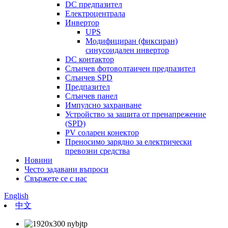
DC предпазител
Електроцентрала
Инвертор
UPS
Модифициран (фиксиран)
синусоидален инвертор
DC контактор
Слънчев фотоволтаичен предпазител
Слънчев SPD
Предпазител
Слънчев панел
Импулсно захранване
Устройство за защита от пренапрежение
(SPD)
PV соларен конектор
Преносимо зарядно за електрически
превозни средства
Новини
Често задавани въпроси
Свържете се с нас
English
中文