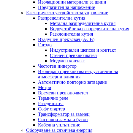
Изолационни материали за шини
Предпазител за напрежение
Електрическо устройство за управление
Разпределителна кутия
Метална разпределителна кутия
Водоустойчива разпределителна кутия
Разклонителна кутия
Въздушен прекъсвач (ACB)
Гнездо
Индустриален щепсел и контакт
Стенен превключвател
Модулен контакт
Честотен инвертор
Изолиращ превключвател, устойчив на
атмосферни влияния
Автоматично повторно затваряне
Метри
Времеви превключвател
Термично реле
Разединител
Софт стартер
Трансформатор за звънец
Сигнална лампа и бутон
Кабелна уплътнение
Оборудване за слънчева енергия