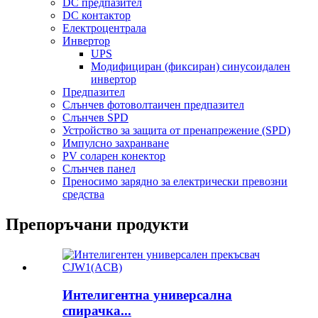
DC предпазител
DC контактор
Електроцентрала
Инвертор
UPS
Модифициран (фиксиран) синусоидален
инвертор
Предпазител
Слънчев фотоволтаичен предпазител
Слънчев SPD
Устройство за защита от пренапрежение (SPD)
Импулсно захранване
PV соларен конектор
Слънчев панел
Преносимо зарядно за електрически превозни
средства
Препоръчани продукти
Интелигентна универсална
спирачка...