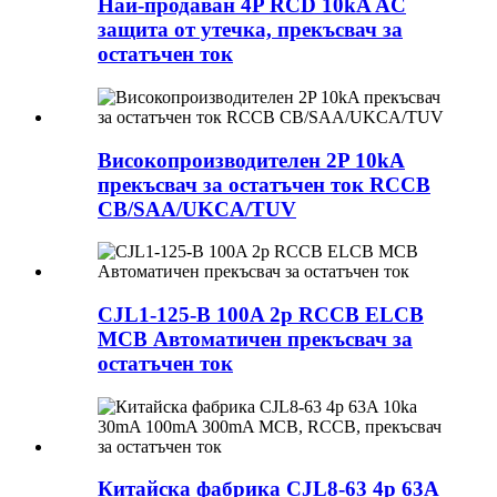
Най-продаван 4P RCD 10kA AC
защита от утечка, прекъсвач за
остатъчен ток
Високопроизводителен 2P 10kA
прекъсвач за остатъчен ток RCCB
CB/SAA/UKCA/TUV
CJL1-125-B 100A 2p RCCB ELCB
MCB Автоматичен прекъсвач за
остатъчен ток
Китайска фабрика CJL8-63 4p 63A