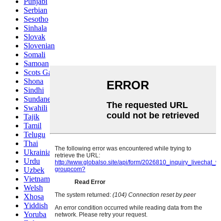
Punjabi
Serbian
Sesotho
Sinhala
Slovak
Slovenian
Somali
Samoan
Scots Gaelic
Shona
Sindhi
Sundanese
Swahili
Tajik
Tamil
Telugu
Thai
Ukrainian
Urdu
Uzbek
Vietnamese
Welsh
Xhosa
Yiddish
Yoruba