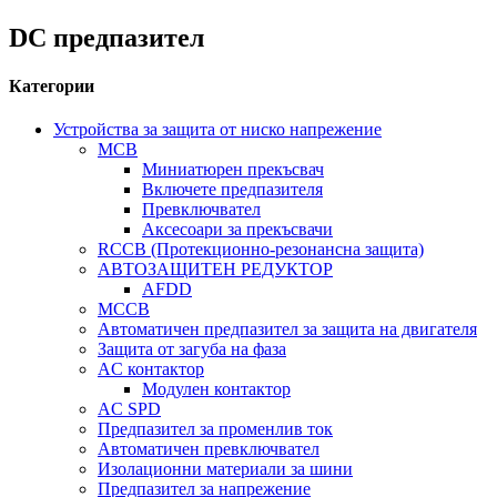
DC предпазител
Категории
Устройства за защита от ниско напрежение
MCB
Миниатюрен прекъсвач
Включете предпазителя
Превключвател
Аксесоари за прекъсвачи
RCCB (Протекционно-резонансна защита)
АВТОЗАЩИТЕН РЕДУКТОР
AFDD
MCCB
Автоматичен предпазител за защита на двигателя
Защита от загуба на фаза
AC контактор
Модулен контактор
AC SPD
Предпазител за променлив ток
Автоматичен превключвател
Изолационни материали за шини
Предпазител за напрежение