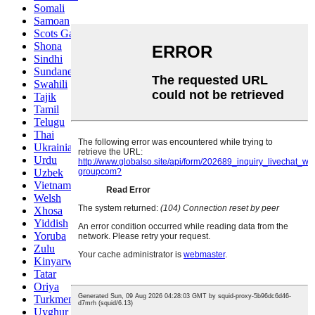
Somali
Samoan
Scots Gaelic
Shona
Sindhi
Sundanese
Swahili
Tajik
Tamil
Telugu
Thai
Ukrainian
Urdu
Uzbek
Vietnamese
Welsh
Xhosa
Yiddish
Yoruba
Zulu
Kinyarwanda
Tatar
Oriya
Turkmen
Uyghur