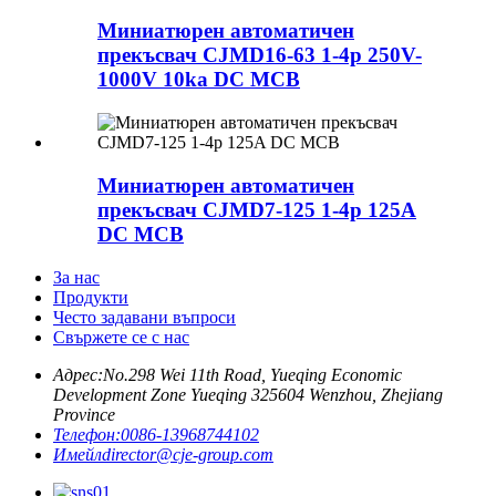
Миниатюрен автоматичен
прекъсвач CJMD16-63 1-4p 250V-
1000V 10ka DC MCB
Миниатюрен автоматичен
прекъсвач CJMD7-125 1-4p 125A
DC MCB
За нас
Продукти
Често задавани въпроси
Свържете се с нас
Адрес:
No.298 Wei 11th Road, Yueqing Economic
Development Zone Yueqing 325604 Wenzhou, Zhejiang
Province
Телефон:
0086-13968744102
Имейл
director@cje-group.com