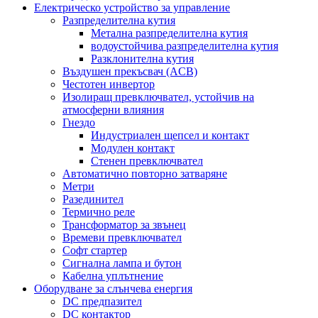
Електрическо устройство за управление
Разпределителна кутия
Метална разпределителна кутия
водоустойчива разпределителна кутия
Разклонителна кутия
Въздушен прекъсвач (ACB)
Честотен инвертор
Изолиращ превключвател, устойчив на
атмосферни влияния
Гнездо
Индустриален щепсел и контакт
Модулен контакт
Стенен превключвател
Автоматично повторно затваряне
Метри
Разединител
Термично реле
Трансформатор за звънец
Времеви превключвател
Софт стартер
Сигнална лампа и бутон
Кабелна уплътнение
Оборудване за слънчева енергия
DC предпазител
DC контактор