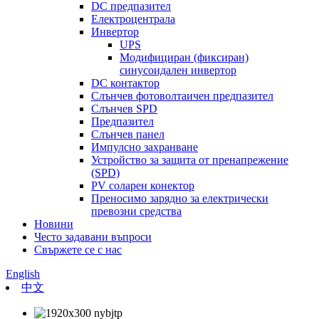
DC предпазител
Електроцентрала
Инвертор
UPS
Модифициран (фиксиран)
синусоидален инвертор
DC контактор
Слънчев фотоволтаичен предпазител
Слънчев SPD
Предпазител
Слънчев панел
Импулсно захранване
Устройство за защита от пренапрежение
(SPD)
PV соларен конектор
Преносимо зарядно за електрически
превозни средства
Новини
Често задавани въпроси
Свържете се с нас
English
中文