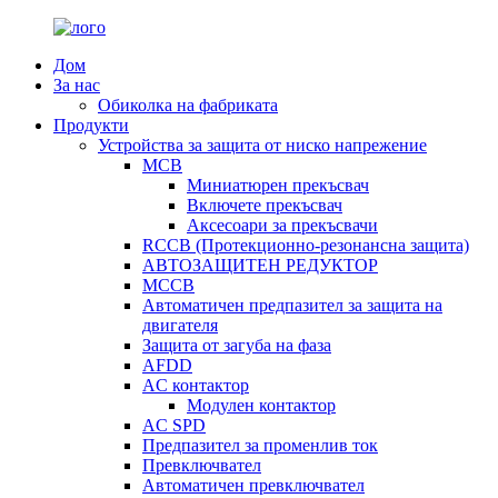
Дом
За нас
Обиколка на фабриката
Продукти
Устройства за защита от ниско напрежение
MCB
Миниатюрен прекъсвач
Включете прекъсвач
Аксесоари за прекъсвачи
RCCB (Протекционно-резонансна защита)
АВТОЗАЩИТЕН РЕДУКТОР
MCCB
Автоматичен предпазител за защита на
двигателя
Защита от загуба на фаза
AFDD
AC контактор
Модулен контактор
AC SPD
Предпазител за променлив ток
Превключвател
Автоматичен превключвател