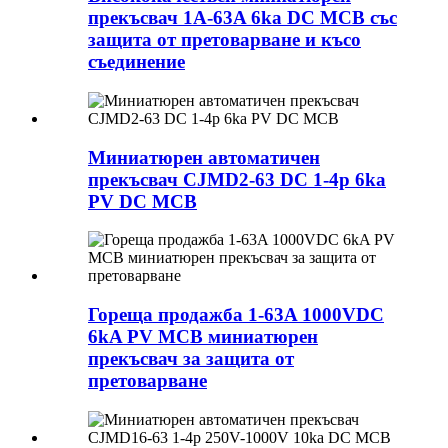
прекъсвач 1A-63A 6ka DC MCB със
защита от претоварване и късо
съединение
Миниатюрен автоматичен
прекъсвач CJMD2-63 DC 1-4p 6ka
PV DC MCB
Гореща продажба 1-63A 1000VDC
6kA PV MCB миниатюрен
прекъсвач за защита от
претоварване