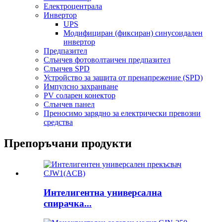
Електроцентрала
Инвертор
UPS
Модифициран (фиксиран) синусоидален
инвертор
Предпазител
Слънчев фотоволтаичен предпазител
Слънчев SPD
Устройство за защита от пренапрежение (SPD)
Импулсно захранване
PV соларен конектор
Слънчев панел
Преносимо зарядно за електрически превозни
средства
Препоръчани продукти
Интелигентна универсална
спирачка...