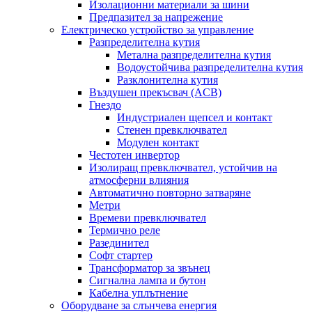
Изолационни материали за шини
Предпазител за напрежение
Електрическо устройство за управление
Разпределителна кутия
Метална разпределителна кутия
Водоустойчива разпределителна кутия
Разклонителна кутия
Въздушен прекъсвач (ACB)
Гнездо
Индустриален щепсел и контакт
Стенен превключвател
Модулен контакт
Честотен инвертор
Изолиращ превключвател, устойчив на
атмосферни влияния
Автоматично повторно затваряне
Метри
Времеви превключвател
Термично реле
Разединител
Софт стартер
Трансформатор за звънец
Сигнална лампа и бутон
Кабелна уплътнение
Оборудване за слънчева енергия