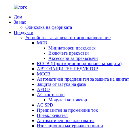
Дом
За нас
Обиколка на фабриката
Продукти
Устройства за защита от ниско напрежение
MCB
Миниатюрен прекъсвач
Включете прекъсвач
Аксесоари за прекъсвачи
RCCB (Протекционно-резонансна защита)
АВТОЗАЩИТЕН РЕДУКТОР
MCCB
Автоматичен предпазител за защита на двигат
Защита от загуба на фаза
AFDD
AC контактор
Модулен контактор
AC SPD
Предпазител за променлив ток
Превключвател
Автоматичен превключвател
Изолационни материали за шини