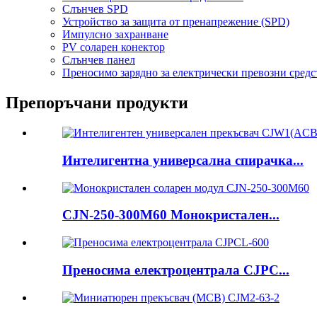
Слънчев SPD
Устройство за защита от пренапрежение (SPD)
Импулсно захранване
PV соларен конектор
Слънчев панел
Преносимо зарядно за електрически превозни средс
Препоръчани продукти
Интелигентна универсална спирачка...
CJN-250-300M60 Монокристален...
Преносима електроцентрала CJPC...