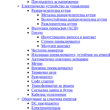
Предпазител за напрежение
Електрическо устройство за управление
Разпределителна кутия
Метална разпределителна кутия
Водоустойчива разпределителна кутия
Разклонителна кутия
Въздушен прекъсвач (ACB)
Гнездо
Индустриален щепсел и контакт
Стенен превключвател
Модулен контакт
Честотен инвертор
Изолиращ превключвател, устойчив на атмос
Автоматично повторно затваряне
Метри
Времеви превключвател
Термично реле
Разединител
Софт стартер
Трансформатор за звънец
Сигнална лампа и бутон
Кабелна уплътнение
Оборудване за слънчева енергия
DC предпазител
Електроцентрала