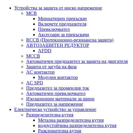
Устройства за защита от ниско напрежение
MCB
Миниатюрен прекъсвач
Включете предпазителя
Превключвател
Аксесоари за прекъсвачи
RCCB (Протекционно-резонансна защита)
АВТОЗАЩИТЕН РЕДУКТОР
AFDD
MCCB
Автоматичен предпазител за защита на двигателя
Защита от загуба на фаза
AC контактор
Модулен контактор
AC SPD
Предпазител за променлив ток
Автоматичен превключвател
Изолационни материали за шини
Предпазител за напрежение
Електрическо устройство за управление
Разпределителна кутия
Метална разпределителна кутия
водоустойчива разпределителна кутия
Разклонителна кутия