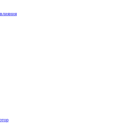
 влияния
ртор