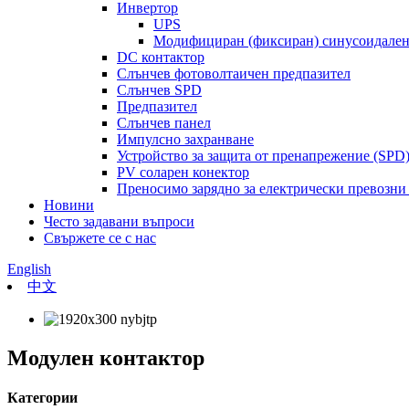
Инвертор
UPS
Модифициран (фиксиран) синусоидален
DC контактор
Слънчев фотоволтаичен предпазител
Слънчев SPD
Предпазител
Слънчев панел
Импулсно захранване
Устройство за защита от пренапрежение (SPD
PV соларен конектор
Преносимо зарядно за електрически превозни
Новини
Често задавани въпроси
Свържете се с нас
English
中文
Модулен контактор
Категории