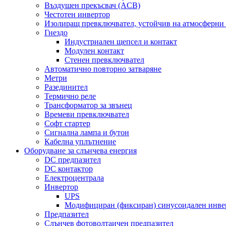
Въздушен прекъсвач (ACB)
Честотен инвертор
Изолиращ превключвател, устойчив на атмосферни
Гнездо
Индустриален щепсел и контакт
Модулен контакт
Стенен превключвател
Автоматично повторно затваряне
Метри
Разединител
Термично реле
Трансформатор за звънец
Времеви превключвател
Софт стартер
Сигнална лампа и бутон
Кабелна уплътнение
Оборудване за слънчева енергия
DC предпазител
DC контактор
Електроцентрала
Инвертор
UPS
Модифициран (фиксиран) синусоидален инве
Предпазител
Слънчев фотоволтаичен предпазител