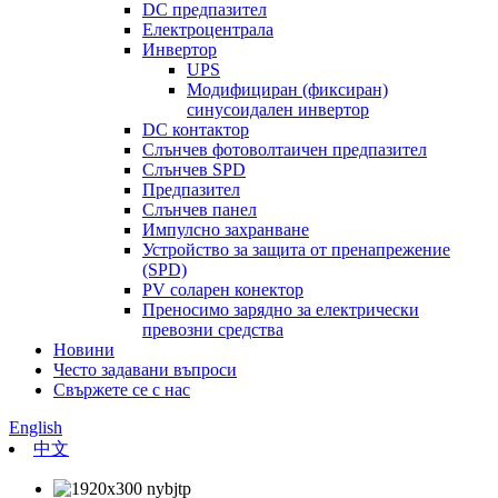
DC предпазител
Електроцентрала
Инвертор
UPS
Модифициран (фиксиран)
синусоидален инвертор
DC контактор
Слънчев фотоволтаичен предпазител
Слънчев SPD
Предпазител
Слънчев панел
Импулсно захранване
Устройство за защита от пренапрежение
(SPD)
PV соларен конектор
Преносимо зарядно за електрически
превозни средства
Новини
Често задавани въпроси
Свържете се с нас
English
中文