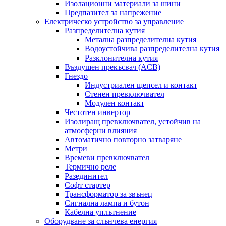
Изолационни материали за шини
Предпазител за напрежение
Електрическо устройство за управление
Разпределителна кутия
Метална разпределителна кутия
Водоустойчива разпределителна кутия
Разклонителна кутия
Въздушен прекъсвач (ACB)
Гнездо
Индустриален щепсел и контакт
Стенен превключвател
Модулен контакт
Честотен инвертор
Изолиращ превключвател, устойчив на
атмосферни влияния
Автоматично повторно затваряне
Метри
Времеви превключвател
Термично реле
Разединител
Софт стартер
Трансформатор за звънец
Сигнална лампа и бутон
Кабелна уплътнение
Оборудване за слънчева енергия