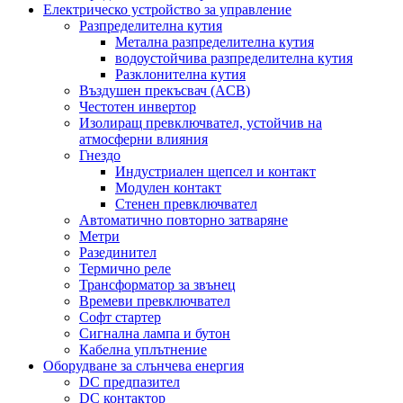
Електрическо устройство за управление
Разпределителна кутия
Метална разпределителна кутия
водоустойчива разпределителна кутия
Разклонителна кутия
Въздушен прекъсвач (ACB)
Честотен инвертор
Изолиращ превключвател, устойчив на
атмосферни влияния
Гнездо
Индустриален щепсел и контакт
Модулен контакт
Стенен превключвател
Автоматично повторно затваряне
Метри
Разединител
Термично реле
Трансформатор за звънец
Времеви превключвател
Софт стартер
Сигнална лампа и бутон
Кабелна уплътнение
Оборудване за слънчева енергия
DC предпазител
DC контактор