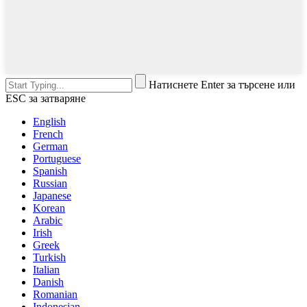
Натиснете Enter за търсене или
ESC за затваряне
English
French
German
Portuguese
Spanish
Russian
Japanese
Korean
Arabic
Irish
Greek
Turkish
Italian
Danish
Romanian
Indonesian