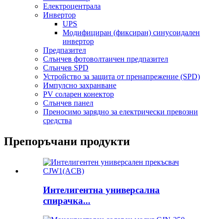
Електроцентрала
Инвертор
UPS
Модифициран (фиксиран) синусоидален
инвертор
Предпазител
Слънчев фотоволтаичен предпазител
Слънчев SPD
Устройство за защита от пренапрежение (SPD)
Импулсно захранване
PV соларен конектор
Слънчев панел
Преносимо зарядно за електрически превозни
средства
Препоръчани продукти
Интелигентна универсална
спирачка...