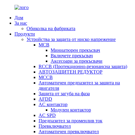
Дом
За нас
Обиколка на фабриката
Продукти
Устройства за защита от ниско напрежение
MCB
Миниатюрен прекъсвач
Включете прекъсвач
Аксесоари за прекъсвачи
RCCB (Протекционно-резонансна защита)
АВТОЗАЩИТЕН РЕДУКТОР
MCCB
Автоматичен предпазител за защита на
двигателя
Защита от загуба на фаза
AFDD
AC контактор
Модулен контактор
AC SPD
Предпазител за променлив ток
Превключвател
Автоматичен превключвател