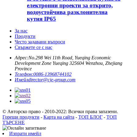
електронни проекти за открито,
водоустойчива разклонителна
кутия IP65
За нас
Продукти
Често задавани въпроси
Свържете се с нас
Адрес:
No.298 Wei 11th Road, Yueqing Economic
Development Zone Yueqing 325604 Wenzhou, Zhejiang
Province
Телефон:
0086-13968744102
Имейл
director@cje-group.com
© Авторско право - 2010-2022: Всички права запазени.
Горещи продукти
-
Карта на сайта
-
ТОП БЛОГ
-
ТОП
ТЪРСЕНЕ
Изпрати имейл