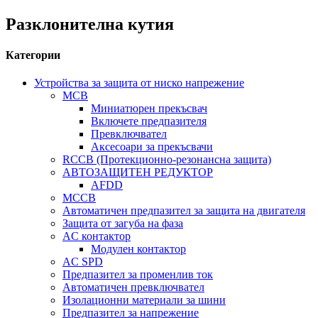
Разклонителна кутия
Категории
Устройства за защита от ниско напрежение
MCB
Миниатюрен прекъсвач
Включете предпазителя
Превключвател
Аксесоари за прекъсвачи
RCCB (Протекционно-резонансна защита)
АВТОЗАЩИТЕН РЕДУКТОР
AFDD
MCCB
Автоматичен предпазител за защита на двигателя
Защита от загуба на фаза
AC контактор
Модулен контактор
AC SPD
Предпазител за променлив ток
Автоматичен превключвател
Изолационни материали за шини
Предпазител за напрежение