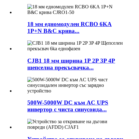
18 мм едномодулен RCBO 6KA
1P+N B&C крива...
CJB1 18 мм ширина 1P 2P 3P 4P
щепселна прекъсвачка...
500W-5000W DC към AC UPS
инвертор с чиста синусоида...