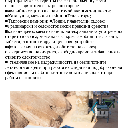
стартирането с батерии за всяко приложение, което
използва двигател с вътрешно горене:
■аварийно стартиране на автомобила; ■мотоциклети;
■Каталунги, моторни шейни; ■Генератори;
■Търговски камиони; ■Лодки, плавателни съдове;
■Градинарски и селскостопански превозни средства;
■като непрекъсваем източник на захранване за употреба на
открито в офиса, може да се свърже с мобилни телефони,
таблети, лаптопи и други цифрови устройства;
■фотография на открито, любители на офроуд
електричество на открито, свободно време и забавления на
открито електричество;
■ Увеличаване на издръжливостта на безпилотните
летателни апарати при работа на открито и подобряване на
ефективността на безпилотните летателни апарати при
работа на открито.