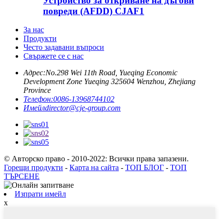
Устройство за откриване на дъгови
повреди (AFDD) CJAF1
За нас
Продукти
Често задавани въпроси
Свържете се с нас
Адрес:
No.298 Wei 11th Road, Yueqing Economic
Development Zone Yueqing 325604 Wenzhou, Zhejiang
Province
Телефон:
0086-13968744102
Имейл
director@cje-group.com
© Авторско право - 2010-2022: Всички права запазени.
Горещи продукти
-
Карта на сайта
-
ТОП БЛОГ
-
ТОП
ТЪРСЕНЕ
Изпрати имейл
x