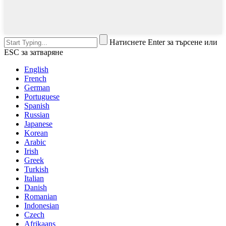
Натиснете Enter за търсене или
ESC за затваряне
English
French
German
Portuguese
Spanish
Russian
Japanese
Korean
Arabic
Irish
Greek
Turkish
Italian
Danish
Romanian
Indonesian
Czech
Afrikaans