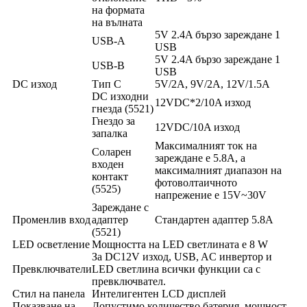
на формата
на вълната
5V 2.4A бързо зареждане 1
USB-A
USB
5V 2.4A бързо зареждане 1
USB-B
USB
DC изход
Тип C
5V/2A, 9V/2A, 12V/1.5A
DC изходни
12VDC*2/10A изход
гнезда (5521)
Гнездо за
12VDC/10A изход
запалка
Максималният ток на
Соларен
зареждане е 5.8A, а
входен
максималният диапазон на
контакт
фотоволтаичното
(5525)
напрежение е 15V~30V
Зареждане с
Променлив вход
адаптер
Стандартен адаптер 5.8A
(5521)
LED осветление
Мощността на LED светлината е 8 W
За DC12V изход, USB, AC инвертор и
Превключватели
LED светлина всички функции са с
превключвател.
Стил на панела
Интелигентен LCD дисплей
Показване на
Допустимо количество батерия, мощност