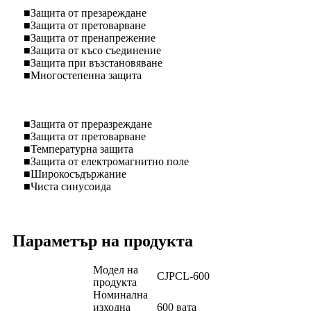
■Защита от презареждане
■Защита от претоварване
■Защита от пренапрежение
■Защита от късо съединение
■Защита при възстановяване
■Многостепенна защита
■Защита от преразреждане
■Защита от претоварване
■Температурна защита
■Защита от електромагнитно поле
■Широкосъдържание
■Чиста синусоида
Параметър на продукта
Модел на
CJPCL-600
продукта
Номинална
изходна
600 вата