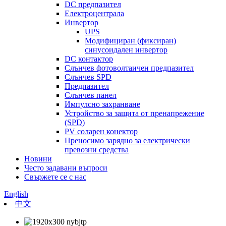
DC предпазител
Електроцентрала
Инвертор
UPS
Модифициран (фиксиран)
синусоидален инвертор
DC контактор
Слънчев фотоволтаичен предпазител
Слънчев SPD
Предпазител
Слънчев панел
Импулсно захранване
Устройство за защита от пренапрежение
(SPD)
PV соларен конектор
Преносимо зарядно за електрически
превозни средства
Новини
Често задавани въпроси
Свържете се с нас
English
中文