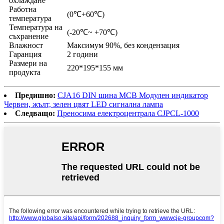
охлаждане
Работна
(0℃+60℃)
температура
Температура на
(-20℃~ +70℃)
съхранение
Влажност
Максимум 90%, без кондензация
Гаранция
2 години
Размери на
220*195*155 мм
продукта
Предишно:
CJA16 DIN шина MCB Модулен индикатор
Червен, жълт, зелен цвят LED сигнална лампа
Следващо:
Преносима електроцентрала CJPCL-1000