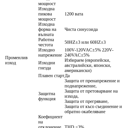
мощност
Изходна
пикова
1200 вата
мощност
Изходна
форма на
Чиста синусоида
вълната
Работна
50HZ±3 или 60HZ±3
честота
Изходно
100V-120VAC±5% 220V-
напрежение
240VAC±5%
Променлив
Избираем (европейски,
изход
Изходни
австралийски, японски,
гнезда
американски)
Плавен старт
Да
Защита от пренапрежение и
поднапрежение,
Защита от претоварване на
Защитна
изхода,
функция
Защита от прегряване,
Защита от късо съединение и
обратно окабеляване
Коефициент
на
отклонение
THD <3%