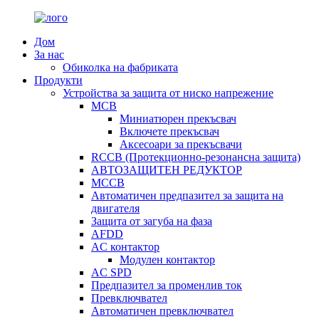
Дом
За нас
Обиколка на фабриката
Продукти
Устройства за защита от ниско напрежение
MCB
Миниатюрен прекъсвач
Включете прекъсвач
Аксесоари за прекъсвачи
RCCB (Протекционно-резонансна защита)
АВТОЗАЩИТЕН РЕДУКТОР
MCCB
Автоматичен предпазител за защита на
двигателя
Защита от загуба на фаза
AFDD
AC контактор
Модулен контактор
AC SPD
Предпазител за променлив ток
Превключвател
Автоматичен превключвател