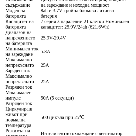
съдържание
на зареждане и изходна мощност
Модел на
8ah и 3.7V тройна блокова литиева
батерията
батерия
Капацитет на
7 серия 3 паралелни 21 клетки Номинален
батерията
капацитет: 25.9V/24ah (621.6Wh)
Диапазон на
напрежението
25.9V-29.4V
на батерията
Минимален ток
5.8А
на зареждане
Максимално
непрекъснато
25А
Заряден ток
Максимално
непрекъснато
25А
Разряден ток
Максимален
импулс
50A (5 секунди)
Разряден ток
Циркулиращ
живот при
500 цикъла при 25℃
нормална
температура
Режимът на
Интелигентно охлаждане с вентилатор