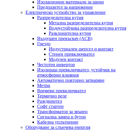
Изолационни материали за шини
Предпазител за напрежение
Електрическо устройство за управление
Разпределителна кутия
Метална разпределителна кутия
Водоустойчива разпределителна кутия
Разклонителна кутия
Въздушен прекъсвач (ACB)
Гнездо
Индустриален щепсел и контакт
Стенен превключвател
Модулен контакт
Честотен инвертор
Изолиращ превключвател, устойчив на
атмосферни влияния
Автоматично повторно затваряне
Метри
Времеви превключвател
Термично реле
Разединител
Софт стартер
Трансформатор за звънец
Сигнална лампа и бутон
Кабелна уплътнение
Оборудване за слънчева енергия